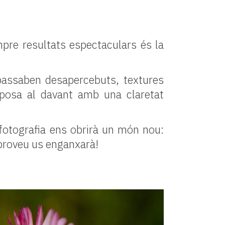
pre resultats espectaculars és la
 passaben desapercebuts, textures
 posa al davant amb una claretat
otografia ens obrirà un món nou:
o proveu us enganxarà!