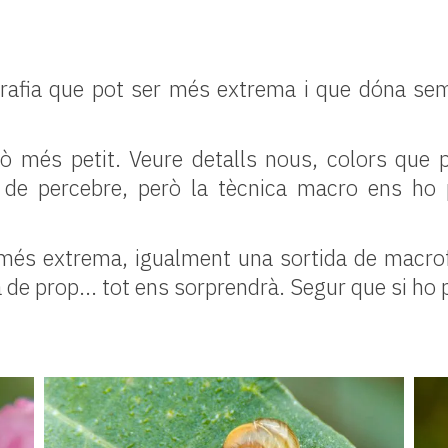
ografia que pot ser més extrema i que dóna sem
ò més petit. Veure detalls nous, colors que
 de percebre, però la tècnica macro ens ho
més extrema, igualment una sortida de macrof
ta de prop... tot ens sorprendrà. Segur que si h