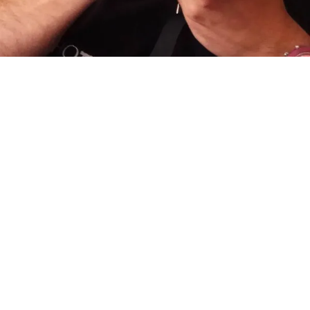
Qualsevol moment és bo per una fotografia!
Contacta amb Raül
Carmona-Fotografia